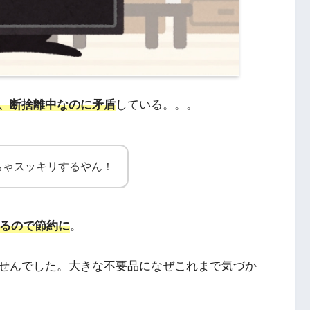
、断捨離中なのに矛盾
している。。。
ちゃスッキリするやん！
きるので節約に
。
せんでした。大きな不要品になぜこれまで気づか